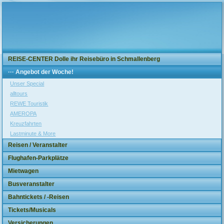
REISE-CENTER Dolle ihr Reisebüro in Schmallenberg
··· Angebot der Woche!
Unser Special
alltours
REWE Touristik
AMEROPA
Kreuzfahrten
Lastminute & More
Reisen / Veranstalter
Flughafen-Parkplätze
Mietwagen
Busveranstalter
Bahntickets / -Reisen
Tickets/Musicals
Versicherungen